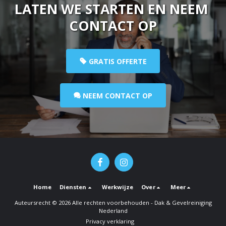
LATEN WE STARTEN EN NEEM 
CONTACT OP
GRATIS OFFERTE
NEEM CONTACT OP
Home
Diensten
Werkwijze
Over
Meer
Auteursrecht © 2026 Alle rechten voorbehouden -
Dak & Gevelreiniging
Nederland
Privacy verklaring